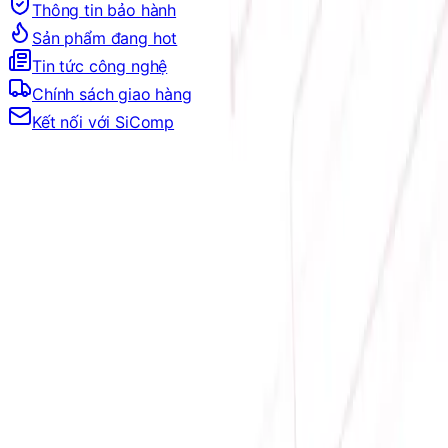
Thông tin bảo hành
Sản phẩm đang hot
Tin tức công nghệ
Chính sách giao hàng
Kết nối với SiComp
Trang Chủ
PHÍM CHUỘT, GEAR
GHẾ CHƠI GAME
GHẾ CHƠI GAME GIÁ RẺ
GHẾ CHƠI GAME GIÁ RẺ
Đang tải bộ lọc…
Filter
Sắp xếp theo