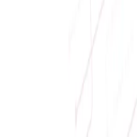
Giá tăng dần
Danh sách sản phẩm
Products Not Showing Up
Continue shopping
Địa chỉ:
Số 9, M4, TT6, KĐT Bắc Linh Đàm, Phường Định
Công, Hà Nội
Hotline mua hàng:
0384.734.666
–
0921.045.222
–
0373.194.888
Hotline CSKH:
0384.734.666
Hotline kỹ thuật:
0784.068.333
Email:
hung.le [at] sicomp.com.vn
Mở cửa: 08:00 - 21:00 Hàng ngày (Cả Chủ nhật)