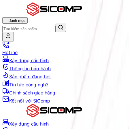
Danh mục
Hotline
Xây dựng cấu hình
Thông tin bảo hành
Sản phẩm đang hot
Tin tức công nghệ
Chính sách giao hàng
Kết nối với SiComp
Xây dựng cấu hình