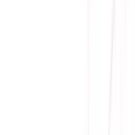
(
0
)
Lượt xem:
1892
Tình trạng:
Sẵn hàng
Giá chưa khuyến mãi:
260.000 ₫
160.000 ₫
-
38
%
Giá đã bao gồm VAT
Sẵn hàng
Hỗ trợ kết nối các GPU sử dụng PCIe 5.0 của VGA NVIDA RTX 4000 
Chịu tải lên tới 600W
Tương thích với các bộ nguồn của Super Flower
Mua ngay
Thêm Vào Giỏ
Mua Trả Góp
Gọi đặt mua:
0384.734.666
(08h - 21h)
Yên Tâm Mua Sắm Tại Sicomp
Cam kết sản phẩm chính hãng
1 đổi 1 trong 15 - 90 ngày đầu
Giá cạnh tranh nhất thị trường
Thanh toán thuận tiện