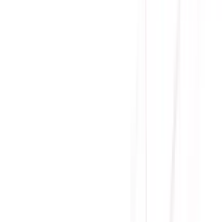
Giao hàng Grab siêu tốc trong 2h
Giao hàng toàn quốc
Nhận hàng và thanh toán tại nhà
Tư Vấn - Đặt Hàng
Phòng Kinh Doanh
:
Mrs. Hà
:
0384.734.666
Mr. Lâm
:
0921.045.222
Mr. Quân
:
0373.194.888
Hỗ trợ kỹ thuật, bảo hành
:
Mr. Hưng
:
0784.068.333
Phản ánh dịch vụ
:
Mr. Hùng
:
0978.13.0770