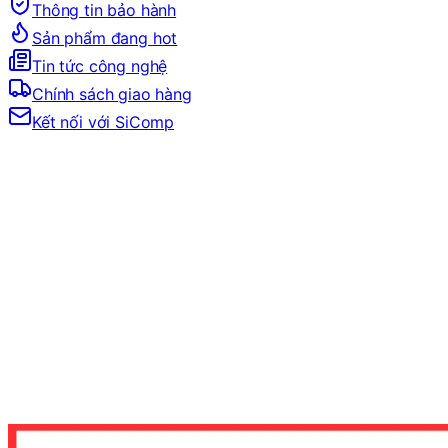
Thông tin bảo hành
Sản phẩm đang hot
Tin tức công nghệ
Chính sách giao hàng
Kết nối với SiComp
Trang Chủ
LINH KIỆN MÁY TÍNH
CPU
CPU INTEL
CPU INTEL CORE ULTRA 5
CPU INTEL CORE ULTRA 5 250K PLUS