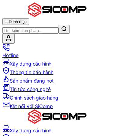
Danh mục
Hotline
Xây dựng cấu hình
Thông tin bảo hành
Sản phẩm đang hot
Tin tức công nghệ
Chính sách giao hàng
Kết nối với SiComp
Xây dựng cấu hình