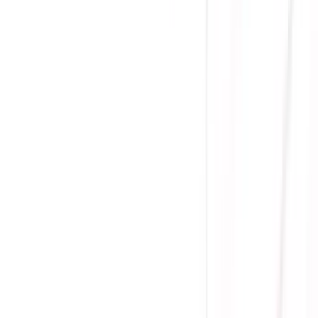
(
0
)
Lượt xem:
1419