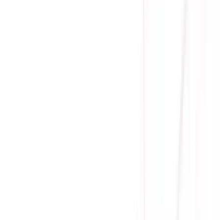
1 đổi 1 trong 15 - 90 ngày đầu
Giá cạnh tranh nhất thị trường
Thanh toán thuận tiện
Giao hàng Grab siêu tốc trong 2h
Giao hàng toàn quốc
Nhận hàng và thanh toán tại nhà
Tư Vấn - Đặt Hàng
Phòng Kinh Doanh
:
Mrs. Hà
:
0384.734.666
Mr. Lâm
:
0921.045.222
Mr. Quân
:
0373.194.888
Hỗ trợ kỹ thuật, bảo hành
:
Mr. Hưng
:
0784.068.333
Phản ánh dịch vụ
:
Mr. Hùng
:
0978.13.0770