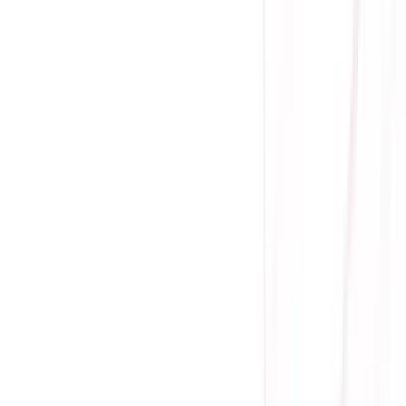
Tình trạng:
Liên hệ
Giá chưa khuyến mãi:
785.000 ₫
99.000 ₫
-
87
%
Giá đã bao gồm VAT
Bảo hành 12 tháng
Liên hệ
Hãng sản xuất: HP
Model: Spectre Rechargeable 700
Chuẩn kết nối: Wireless 2.4Ghz / Bluetooth (Kết nối tối đa với 3 t
Độ nhạy: 1.600 dpi
Cuộn 4 chiều: trái-phải, lên-xuống
Thời lượng pin: 80 ngày cho một lần sạc đầy
Tương thích: Windows / Mac
Tính năng khác: Đèn báo cảnh báo khi pin yếu
Màu sắc: Black / Gold
Model: Spectre Rechargeable 700
Gọi đặt mua:
0384.734.666
(08h - 21h)
Yên Tâm Mua Sắm Tại Sicomp
Cam kết sản phẩm chính hãng