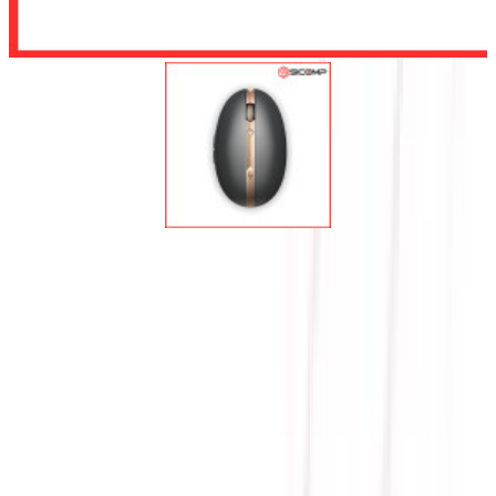
Để lại số điện thoại, chúng tôi sẽ tư vấn cho quý khách
Gửi
CHUỘT MÁY TÍNH HP
SPECTRE 700 - BLACK-
KHÔNG DÂY