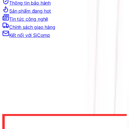
Thông tin bảo hành
Sản phẩm đang hot
Tin tức công nghệ
Chính sách giao hàng
Kết nối với SiComp
Trang Chủ
PHÍM CHUỘT, GEAR
CHUỘT
CHUỘT KHÔNG DÂY
CHUỘT MÁY TÍNH HP SPECTRE 700 - BLACK-
KHÔNG DÂY