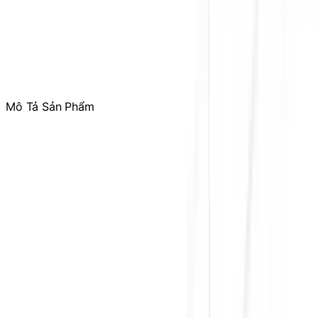
Tham gia
Cộng Đồng Sicomp
để theo dõi thường xuyên
các ưu đãi chỉ dành riêng cho thành viên
Mô Tả Sản Phẩm
Hãng sản xuất: HP
Model: Spectre Rechargeable 700
Chuẩn kết nối: Wireless 2.4Ghz / Bluetooth (Kết nối tối đa với 3 t
Độ nhạy: 1.600 dpi
Cuộn 4 chiều: trái-phải, lên-xuống
Thời lượng pin: 80 ngày cho một lần sạc đầy
Tương thích: Windows / Mac
Tính năng khác: Đèn báo cảnh báo khi pin yếu
Màu sắc: Black / Gold
Model: Spectre Rechargeable 700