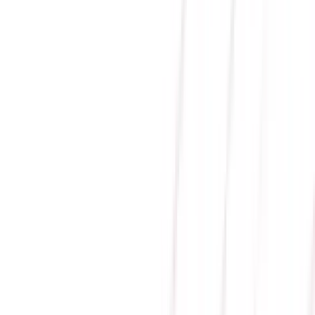
BỘ LƯU ĐIỆN UPS
CYBERPOWER OLS1000EC
(ONLINE / TOWER / 1000VA
/ 800W)