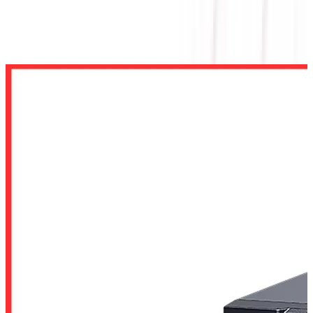
BỘ LƯU ĐIỆN UPS CYBERPOWER OLS1000EC
(ONLINE / TOWER / 1000VA / 800W)