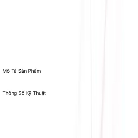
Mr. Hùng
:
0978.13.0770
Tham gia
Cộng Đồng Sicomp
để theo dõi thường xuyên
các ưu đãi chỉ dành riêng cho thành viên
Mô Tả Sản Phẩm
.
Thông Số Kỹ Thuật
Hãng sản xuất
CYBERPOWER
Bảo hành
24 tháng