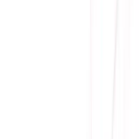
(
0
)
Lượt xem:
325
Tình trạng:
Sẵn hàng
Giá chưa khuyến mãi:
6.990.000 ₫
5.990.000 ₫
-
14
%
Giá đã bao gồm VAT
Bảo hành 24 tháng
Sẵn hàng
Công suất: 1000VA/800W
Kích thước: 140x191x327mm
Trọng lượng: 13.2kg
Tải 50%: 6.9 phút
Tải 100%: 2.7 phút
Mua ngay