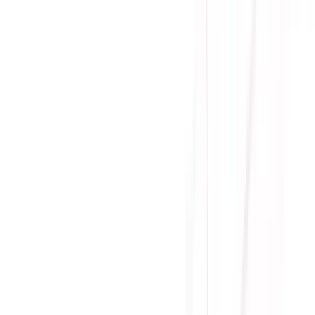
Thêm Vào Giỏ
Mua Trả Góp
Gọi đặt mua:
0384.734.666
(08h - 21h)
Yên Tâm Mua Sắm Tại Sicomp
Cam kết sản phẩm chính hãng
1 đổi 1 trong 15 - 90 ngày đầu
Giá cạnh tranh nhất thị trường
Thanh toán thuận tiện
Giao hàng Grab siêu tốc trong 2h
Giao hàng toàn quốc
Nhận hàng và thanh toán tại nhà
Tư Vấn - Đặt Hàng
Phòng Kinh Doanh
:
Mrs. Hà
:
0384.734.666
Mr. Lâm
:
0921.045.222
Mr. Quân
:
0373.194.888
Hỗ trợ kỹ thuật, bảo hành
:
Mr. Hưng
:
0784.068.333
Phản ánh dịch vụ
: