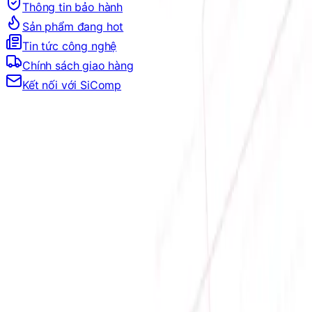
Thông tin bảo hành
Sản phẩm đang hot
Tin tức công nghệ
Chính sách giao hàng
Kết nối với SiComp
Địa chỉ:
Số 9, M4, TT6, KĐT Bắc Linh Đàm, Phường Định
Công, Hà Nội
Hotline mua hàng:
0384.734.666
–
0921.045.222
–
0373.194.888
Hotline CSKH:
0384.734.666
Hotline kỹ thuật:
0784.068.333
Email:
hung.le [at] sicomp.com.vn
Mở cửa: 08:00 - 21:00 Hàng ngày (Cả Chủ nhật)