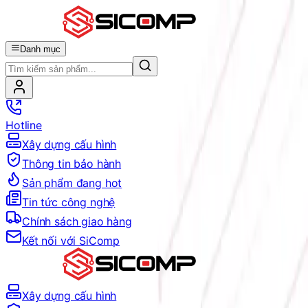
Danh mục
Hotline
Xây dựng cấu hình
Thông tin bảo hành
Sản phẩm đang hot
Tin tức công nghệ
Chính sách giao hàng
Kết nối với SiComp
Xây dựng cấu hình