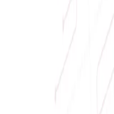
Phương thức thanh toán
Giới thiệu
Về Sicomp
Tầm nhìn
Liên hệ
Tin tức