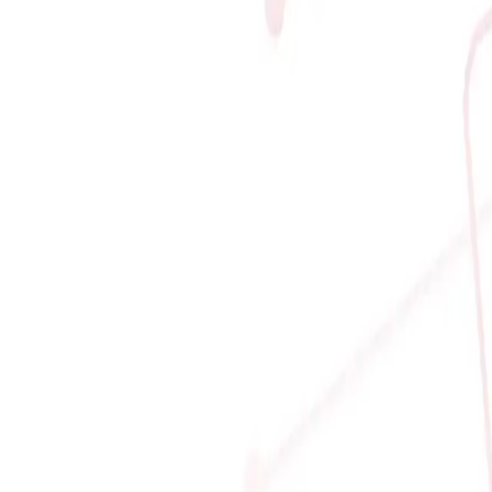
ng, Hà Nội
4.888