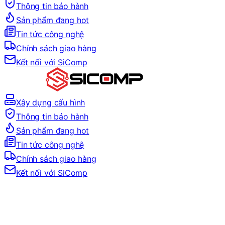
Thông tin bảo hành
Sản phẩm đang hot
Tin tức công nghệ
Chính sách giao hàng
Kết nối với SiComp
Xây dựng cấu hình
Thông tin bảo hành
Sản phẩm đang hot
Tin tức công nghệ
Chính sách giao hàng
Kết nối với SiComp
Địa chỉ:
Số 9, M4, TT6, KĐT Bắc Linh Đàm, Phường Định Cô
Hotline mua hàng:
0384.734.666
–
0921.045.222
–
0373.19