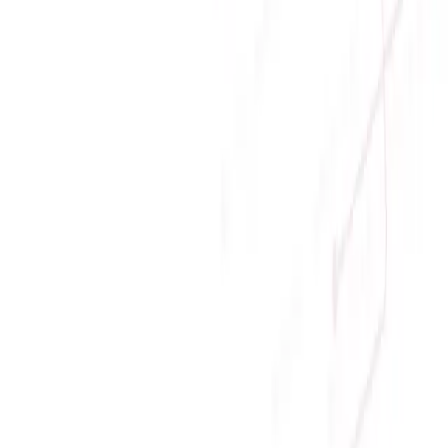
Giới thiệu
Về Sicomp
Tầm nhìn
Liên hệ
Tin tức
Khuyến mãi
Chính sách
Chính sách bảo mật
Chính sách bảo hành
Chính sách đổi trả
Chính sách giao hàng
Chính sách thanh toán
© Copyright
2026
SICOMP.,JSC
. All rights reserved
Home
Xây dựng cấu hình
Chat Facebook
(08:00 - 21:00)
Chat Zalo
(08:00 -