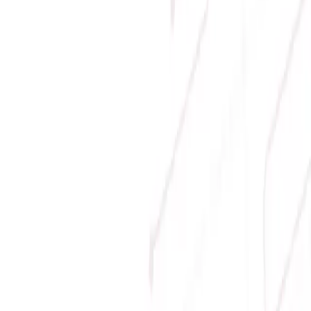
Email:
hung.le [at] sicomp.com.vn
Mở cửa: 08:00 - 21:00 Hàng ngày (Cả Chủ nhật)
Phương thức thanh toán