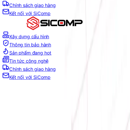
Chính sách giao hàng
Kết nối với SiComp
Xây dựng cấu hình
Thông tin bảo hành
Sản phẩm đang hot
Tin tức công nghệ
Chính sách giao hàng
Kết nối với SiComp
Địa chỉ:
Số 9, M4, TT6, KĐT Bắc Linh Đàm, Phường Định
Công, Hà Nội
Hotline mua hàng:
0384.734.666
–
0921.045.222
–
0373.194.888
Hotline CSKH:
0384.734.666
Hotline kỹ thuật:
0784.068.333