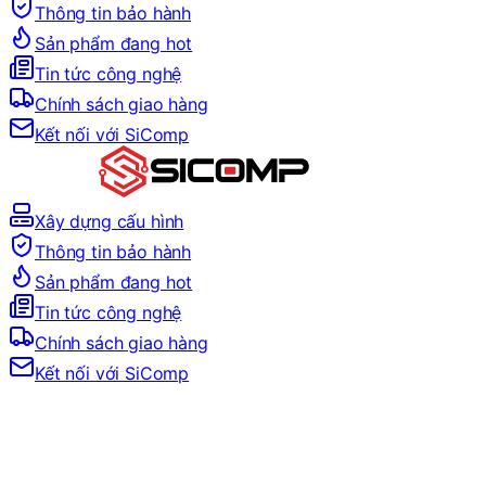
Thông tin bảo hành
Sản phẩm đang hot
Tin tức công nghệ
Chính sách giao hàng
Kết nối với SiComp
Xây dựng cấu hình
Thông tin bảo hành
Sản phẩm đang hot
Tin tức công nghệ
Chính sách giao hàng
Kết nối với SiComp
Trang Chủ
Tin tức công nghệ