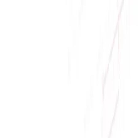
Giới thiệu
Về Sicomp
Tầm nhìn
Liên hệ
Tin tức
Khuyến mãi
Chính sách
Chính sách bảo mật
Chính sách bảo hành
Chính sách đổi trả
Chính sách giao hàng
Chính sách thanh toán
© Copyright
2026
SICOMP.,JSC
. All rights reserved
Home
Xây dựng cấu hình
Chat Facebook
(08:00 - 21:00)
Chat Zalo
(08:00 -