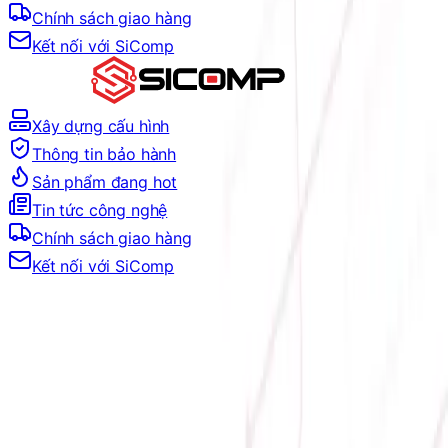
Chính sách giao hàng
Kết nối với SiComp
Xây dựng cấu hình
Thông tin bảo hành
Sản phẩm đang hot
Tin tức công nghệ
Chính sách giao hàng
Kết nối với SiComp
Địa chỉ:
Số 9, M4, TT6, KĐT Bắc Linh Đàm, Phường Định
Công, Hà Nội
Hotline mua hàng:
0384.734.666
–
0921.045.222
–
0373.194.888
Hotline CSKH:
0384.734.666
Hotline kỹ thuật:
0784.068.333