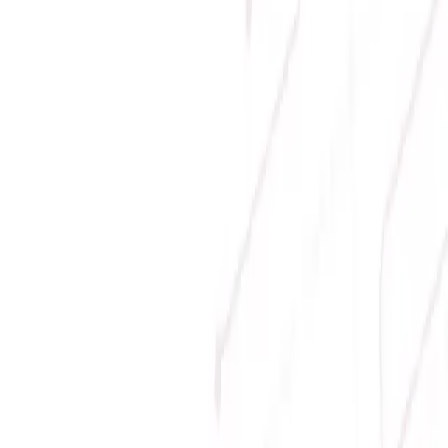
Email:
hung.le [at] sicomp.com.vn
Mở cửa: 08:00 - 21:00 Hàng ngày (Cả Chủ nhật)
Phương thức thanh toán